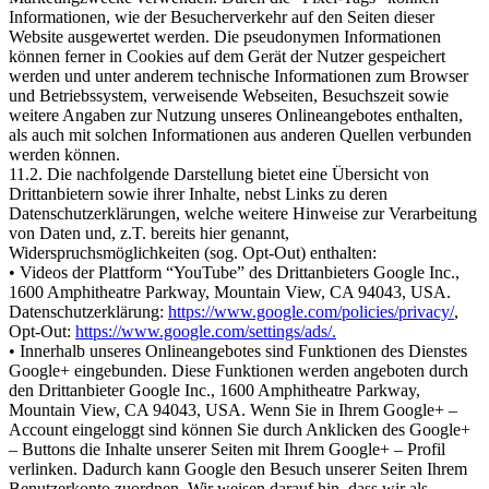
Informationen, wie der Besucherverkehr auf den Seiten dieser
Website ausgewertet werden. Die pseudonymen Informationen
können ferner in Cookies auf dem Gerät der Nutzer gespeichert
werden und unter anderem technische Informationen zum Browser
und Betriebssystem, verweisende Webseiten, Besuchszeit sowie
weitere Angaben zur Nutzung unseres Onlineangebotes enthalten,
als auch mit solchen Informationen aus anderen Quellen verbunden
werden können.
11.2. Die nachfolgende Darstellung bietet eine Übersicht von
Drittanbietern sowie ihrer Inhalte, nebst Links zu deren
Datenschutzerklärungen, welche weitere Hinweise zur Verarbeitung
von Daten und, z.T. bereits hier genannt,
Widerspruchsmöglichkeiten (sog. Opt-Out) enthalten:
• Videos der Plattform “YouTube” des Drittanbieters Google Inc.,
1600 Amphitheatre Parkway, Mountain View, CA 94043, USA.
Datenschutzerklärung:
https://www.google.com/policies/privacy/
,
Opt-Out:
https://www.google.com/settings/ads/.
• Innerhalb unseres Onlineangebotes sind Funktionen des Dienstes
Google+ eingebunden. Diese Funktionen werden angeboten durch
den Drittanbieter Google Inc., 1600 Amphitheatre Parkway,
Mountain View, CA 94043, USA. Wenn Sie in Ihrem Google+ –
Account eingeloggt sind können Sie durch Anklicken des Google+
– Buttons die Inhalte unserer Seiten mit Ihrem Google+ – Profil
verlinken. Dadurch kann Google den Besuch unserer Seiten Ihrem
Benutzerkonto zuordnen. Wir weisen darauf hin, dass wir als