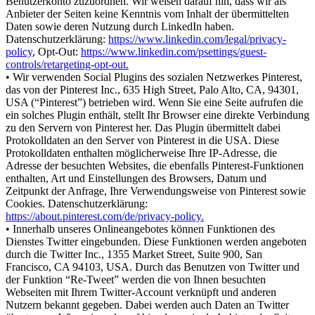
Benutzerkonto zuzuordnen. Wir weisen darauf hin, dass wir als
Anbieter der Seiten keine Kenntnis vom Inhalt der übermittelten
Daten sowie deren Nutzung durch LinkedIn haben.
Datenschutzerklärung:
https://www.linkedin.com/legal/privacy-
policy
, Opt-Out:
https://www.linkedin.com/psettings/guest-
controls/retargeting-opt-out.
• Wir verwenden Social Plugins des sozialen Netzwerkes Pinterest,
das von der Pinterest Inc., 635 High Street, Palo Alto, CA, 94301,
USA (“Pinterest”) betrieben wird. Wenn Sie eine Seite aufrufen die
ein solches Plugin enthält, stellt Ihr Browser eine direkte Verbindung
zu den Servern von Pinterest her. Das Plugin übermittelt dabei
Protokolldaten an den Server von Pinterest in die USA. Diese
Protokolldaten enthalten möglicherweise Ihre IP-Adresse, die
Adresse der besuchten Websites, die ebenfalls Pinterest-Funktionen
enthalten, Art und Einstellungen des Browsers, Datum und
Zeitpunkt der Anfrage, Ihre Verwendungsweise von Pinterest sowie
Cookies. Datenschutzerklärung:
https://about.pinterest.com/de/privacy-policy.
• Innerhalb unseres Onlineangebotes können Funktionen des
Dienstes Twitter eingebunden. Diese Funktionen werden angeboten
durch die Twitter Inc., 1355 Market Street, Suite 900, San
Francisco, CA 94103, USA. Durch das Benutzen von Twitter und
der Funktion “Re-Tweet” werden die von Ihnen besuchten
Webseiten mit Ihrem Twitter-Account verknüpft und anderen
Nutzern bekannt gegeben. Dabei werden auch Daten an Twitter