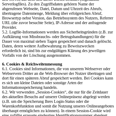
Serverlogfiles). Zu den Zugriffsdaten gehören Name der
abgerufenen Webseite, Datei, Datum und Uhrzeit des Abrufs,
übertragene Datenmenge, Meldung über erfolgreichen Abruf,
Browsertyp nebst Version, das Betriebssystem des Nutzers, Referrer
URL (die zuvor besuchte Seite), IP-Adresse und der anfragende
Provider.
5.2. Logfile-Informationen werden aus Sicherheitsgründen (z.B. zur
Aufklärung von Missbrauchs- oder Betrugshandlungen) für die
Dauer von maximal sieben Tagen gespeichert und danach gelöscht.
Daten, deren weitere Aufbewahrung zu Beweiszwecken
erforderlich ist, sind bis zur endgültigen Klärung des jeweiligen
Vorfalls von der Löschung ausgenommen.
6. Cookies & Reichweitenmessung
6.1. Cookies sind Informationen, die von unserem Webserver oder
Webservern Dritter an die Web-Browser der Nutzer übertragen und
dort für einen späteren Abruf gespeichert werden. Bei Cookies kann
es sich um kleine Dateien oder sonstige Arten der
Informationsspeicherung handeln.
6.2. Wir verwenden „Session-Cookies“, die nur für die Zeitdauer
des aktuellen Besuchs auf unserer Onlinepräsenz abgelegt werden
(z.B. um die Speicherung Ihres Login-Status oder die
Warenkorbfunktion und somit die Nutzung unseres Onlineangebotes
überhaupt ermöglichen zu können). In einem Session-Cookie wird
eine zufällig erzeugte eindeutige Identifikationsnummer abgelegt,