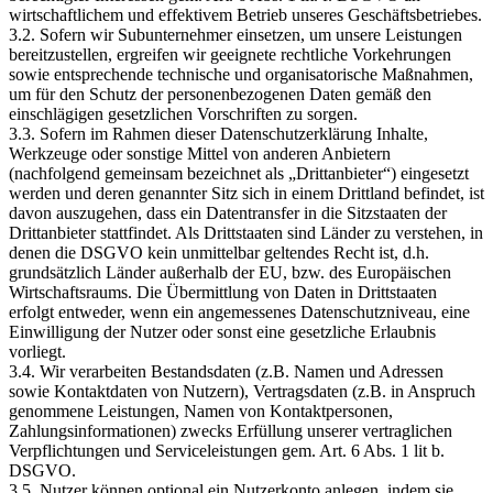
wirtschaftlichem und effektivem Betrieb unseres Geschäftsbetriebes.
3.2. Sofern wir Subunternehmer einsetzen, um unsere Leistungen
bereitzustellen, ergreifen wir geeignete rechtliche Vorkehrungen
sowie entsprechende technische und organisatorische Maßnahmen,
um für den Schutz der personenbezogenen Daten gemäß den
einschlägigen gesetzlichen Vorschriften zu sorgen.
3.3. Sofern im Rahmen dieser Datenschutzerklärung Inhalte,
Werkzeuge oder sonstige Mittel von anderen Anbietern
(nachfolgend gemeinsam bezeichnet als „Drittanbieter“) eingesetzt
werden und deren genannter Sitz sich in einem Drittland befindet, ist
davon auszugehen, dass ein Datentransfer in die Sitzstaaten der
Drittanbieter stattfindet. Als Drittstaaten sind Länder zu verstehen, in
denen die DSGVO kein unmittelbar geltendes Recht ist, d.h.
grundsätzlich Länder außerhalb der EU, bzw. des Europäischen
Wirtschaftsraums. Die Übermittlung von Daten in Drittstaaten
erfolgt entweder, wenn ein angemessenes Datenschutzniveau, eine
Einwilligung der Nutzer oder sonst eine gesetzliche Erlaubnis
vorliegt.
3.4. Wir verarbeiten Bestandsdaten (z.B. Namen und Adressen
sowie Kontaktdaten von Nutzern), Vertragsdaten (z.B. in Anspruch
genommene Leistungen, Namen von Kontaktpersonen,
Zahlungsinformationen) zwecks Erfüllung unserer vertraglichen
Verpflichtungen und Serviceleistungen gem. Art. 6 Abs. 1 lit b.
DSGVO.
3.5. Nutzer können optional ein Nutzerkonto anlegen, indem sie