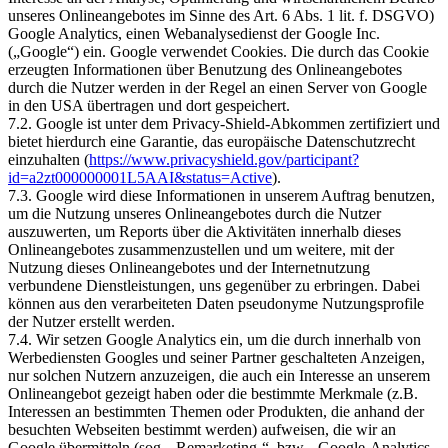
unseres Onlineangebotes im Sinne des Art. 6 Abs. 1 lit. f. DSGVO)
Google Analytics, einen Webanalysedienst der Google Inc.
(„Google“) ein. Google verwendet Cookies. Die durch das Cookie
erzeugten Informationen über Benutzung des Onlineangebotes
durch die Nutzer werden in der Regel an einen Server von Google
in den USA übertragen und dort gespeichert.
7.2. Google ist unter dem Privacy-Shield-Abkommen zertifiziert und
bietet hierdurch eine Garantie, das europäische Datenschutzrecht
einzuhalten (
https://www.privacyshield.gov/participant?
id=a2zt000000001L5AAI&status=Active
).
7.3. Google wird diese Informationen in unserem Auftrag benutzen,
um die Nutzung unseres Onlineangebotes durch die Nutzer
auszuwerten, um Reports über die Aktivitäten innerhalb dieses
Onlineangebotes zusammenzustellen und um weitere, mit der
Nutzung dieses Onlineangebotes und der Internetnutzung
verbundene Dienstleistungen, uns gegenüber zu erbringen. Dabei
können aus den verarbeiteten Daten pseudonyme Nutzungsprofile
der Nutzer erstellt werden.
7.4. Wir setzen Google Analytics ein, um die durch innerhalb von
Werbediensten Googles und seiner Partner geschalteten Anzeigen,
nur solchen Nutzern anzuzeigen, die auch ein Interesse an unserem
Onlineangebot gezeigt haben oder die bestimmte Merkmale (z.B.
Interessen an bestimmten Themen oder Produkten, die anhand der
besuchten Webseiten bestimmt werden) aufweisen, die wir an
Google übermitteln (sog. „Remarketing-“, bzw. „Google-Analytics-