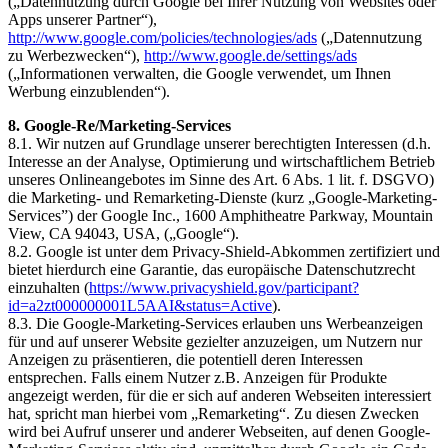
(„Datennutzung durch Google bei Ihrer Nutzung von Websites oder
Apps unserer Partner“),
http://www.google.com/policies/technologies/ads
(„Datennutzung
zu Werbezwecken“),
http://www.google.de/settings/ads
(„Informationen verwalten, die Google verwendet, um Ihnen
Werbung einzublenden“).
8. Google-Re/Marketing-Services
8.1. Wir nutzen auf Grundlage unserer berechtigten Interessen (d.h.
Interesse an der Analyse, Optimierung und wirtschaftlichem Betrieb
unseres Onlineangebotes im Sinne des Art. 6 Abs. 1 lit. f. DSGVO)
die Marketing- und Remarketing-Dienste (kurz „Google-Marketing-
Services”) der Google Inc., 1600 Amphitheatre Parkway, Mountain
View, CA 94043, USA, („Google“).
8.2. Google ist unter dem Privacy-Shield-Abkommen zertifiziert und
bietet hierdurch eine Garantie, das europäische Datenschutzrecht
einzuhalten (
https://www.privacyshield.gov/participant?
id=a2zt000000001L5AAI&status=Active
).
8.3. Die Google-Marketing-Services erlauben uns Werbeanzeigen
für und auf unserer Website gezielter anzuzeigen, um Nutzern nur
Anzeigen zu präsentieren, die potentiell deren Interessen
entsprechen. Falls einem Nutzer z.B. Anzeigen für Produkte
angezeigt werden, für die er sich auf anderen Webseiten interessiert
hat, spricht man hierbei vom „Remarketing“. Zu diesen Zwecken
wird bei Aufruf unserer und anderer Webseiten, auf denen Google-