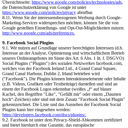
Übersichtsseite:
https://www.google.com/policies/technologies/ads
,
die Datenschutzerklärung von Google ist unter
https://www.google.com/policies/privacy
abrufbar.
8.11. Wenn Sie der interessensbezogenen Werbung durch Google-
Marketing-Services widersprechen möchten, können Sie die von
Google gestellten Einstellungs- und Opt-Out-Möglichkeiten nutzen:
http://www.google.com/ads/preferences.
9. Facebook Social Plugins
9.1. Wir nutzen auf Grundlage unserer berechtigten Interessen (d.h.
Interesse an der Analyse, Optimierung und wirtschaftlichem Betrieb
unseres Onlineangebotes im Sinne des Art. 6 Abs. 1 lit. f. DSGVO)
Social Plugins ("Plugins") des sozialen Netzwerkes facebook.com,
welches von der Facebook Ireland Ltd., 4 Grand Canal Square,
Grand Canal Harbour, Dublin 2, Irland betrieben wird
("Facebook"). Die Plugins können Interaktionselemente oder Inhalte
(z.B. Videos, Grafiken oder Textbeiträge) darstellen und sind an
einem der Facebook Logos erkennbar (weißes „f“ auf blauer
Kachel, den Begriffen "Like", "Gefällt mir" oder einem „Daumen
hoch“-Zeichen) oder sind mit dem Zusatz "Facebook Social Plugin"
gekennzeichnet. Die Liste und das Aussehen der Facebook Social
Plugins kann hier eingesehen werden:
https://developers.facebook.com/docs/plugins/.
9.2. Facebook ist unter dem Privacy-Shield-Abkommen zertifiziert
und bietet hierdurch eine Garantie, das europäische