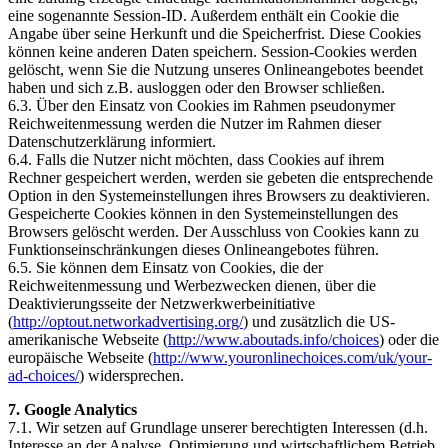
eine sogenannte Session-ID. Außerdem enthält ein Cookie die
Angabe über seine Herkunft und die Speicherfrist. Diese Cookies
können keine anderen Daten speichern. Session-Cookies werden
gelöscht, wenn Sie die Nutzung unseres Onlineangebotes beendet
haben und sich z.B. ausloggen oder den Browser schließen.
6.3. Über den Einsatz von Cookies im Rahmen pseudonymer
Reichweitenmessung werden die Nutzer im Rahmen dieser
Datenschutzerklärung informiert.
6.4. Falls die Nutzer nicht möchten, dass Cookies auf ihrem
Rechner gespeichert werden, werden sie gebeten die entsprechende
Option in den Systemeinstellungen ihres Browsers zu deaktivieren.
Gespeicherte Cookies können in den Systemeinstellungen des
Browsers gelöscht werden. Der Ausschluss von Cookies kann zu
Funktionseinschränkungen dieses Onlineangebotes führen.
6.5. Sie können dem Einsatz von Cookies, die der
Reichweitenmessung und Werbezwecken dienen, über die
Deaktivierungsseite der Netzwerkwerbeinitiative
(
http://optout.networkadvertising.org/
) und zusätzlich die US-
amerikanische Webseite (
http://www.aboutads.info/choices
) oder die
europäische Webseite (
http://www.youronlinechoices.com/uk/your-
ad-choices/
) widersprechen.
7. Google Analytics
7.1. Wir setzen auf Grundlage unserer berechtigten Interessen (d.h.
Interesse an der Analyse, Optimierung und wirtschaftlichem Betrieb