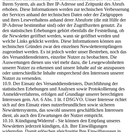
Ihrem System, als auch Ihre IP-Adresse und Zeitpunkt des Abrufs
erhoben. Diese Informationen werden zur technischen Verbesserung
der Services anhand der technischen Daten oder der Zielgruppen
und ihres Leseverhaltens anhand derer Abruforte (die mit Hilfe der
IP-Adresse bestimmbar sind) oder der Zugriffszeiten genutzt. Zu
den statistischen Erhebungen gehört ebenfalls die Feststellung, ob
die Newsletter geöffnet werden, wann sie geöffnet werden und
welche Links geklickt werden. Diese Informationen können aus
technischen Gründen zwar den einzelnen Newsletterempfängern
zugeordnet werden. Es ist jedoch weder unser Bestreben, noch das
des Versanddienstleisters, einzelne Nutzer zu beobachten. Die
Auswertungen dienen uns viel mehr dazu, die Lesegewohnheiten
unserer Nutzer zu erkennen und unsere Inhalte auf sie anzupassen
oder unterschiedliche Inhalte entsprechend den Interessen unserer
Nutzer zu versenden.
10.9. Der Einsatz des Versanddienstleisters, Durchführung der
statistischen Erhebungen und Analysen sowie Protokollierung des
Anmeldeverfahrens, erfolgen auf Grundlage unserer berechtigten
Interessen gem. Art. 6 Abs. 1 lit. f DSGVO. Unser Interesse richtet
sich auf den Einsatz eines nutzerfreundlichen sowie sicheren
Newslettersystems, das sowohl unseren geschäftlichen Interessen
dient, als auch den Erwartungen der Nutzer entspricht.
10.10. Kündigung/Widerruf - Sie können den Empfang unseres
Newsletters jederzeit kündigen, d.h. Ihre Einwilligungen
widerrufen. Damit erlöschen gleichzeitig Ihre Einwilligungen in